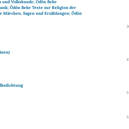
n und Volkskunde; Ödön Beke
nsk; Ödön Beke Texte zur Religion der
e Märchen, Sagen und Erzählungen; Ödön
3
änen)
4
olksdichtung
5
5