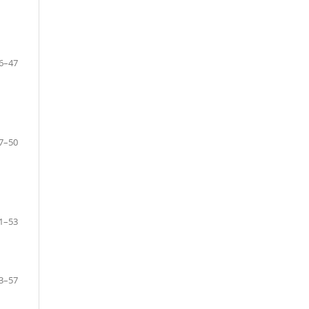
6–47
7–50
1–53
3–57