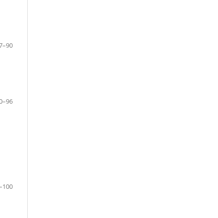
7–90
0–96
–100