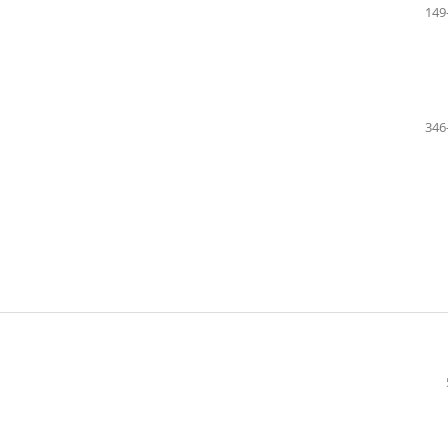
149
346