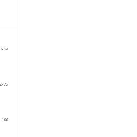
8–69
2–75
–483