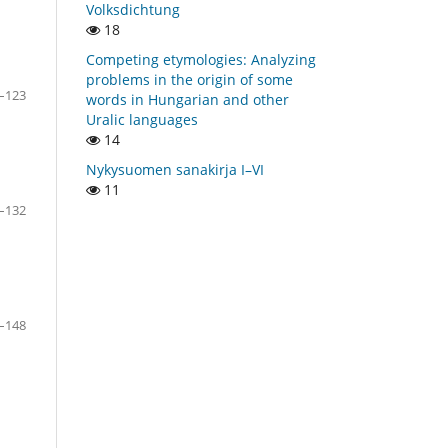
Volksdichtung
18
Competing etymologies: Analyzing
problems in the origin of some
–123
words in Hungarian and other
Uralic languages
14
Nykysuomen sanakirja I–VI
11
–132
–148