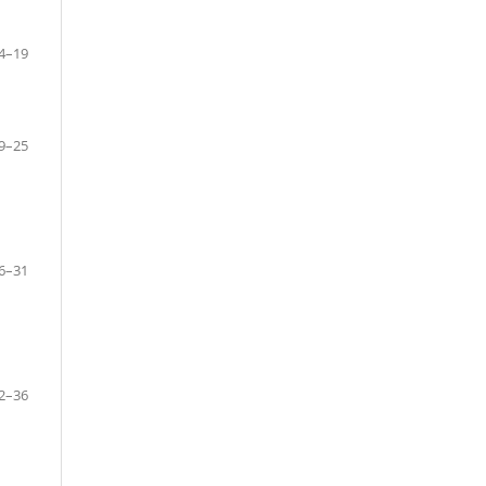
4–19
9–25
6–31
2–36