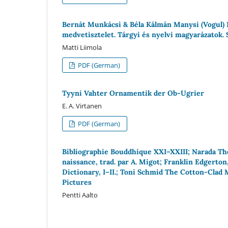
Bernát Munkácsi & Béla Kálmán Manysi (Vogul) N
medvetisztelet. Tárgyi és nyelvi magyarázatok.
Matti Liimola
PDF (German)
Tyyni Vahter Ornamentik der Ob-Ugrier
E. A. Virtanen
PDF (German)
Bibliographie Bouddhique XXI–XXIII; Narada The
naissance, trad. par A. Migot; Franklin Edgert
Dictionary, I–II.; Toni Schmid The Cotton-Clad M
Pictures
Pentti Aalto