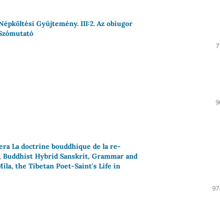
épköltési Gyüjtemény. III:2. Az obiugor
 Szómutató
7
9
ra La doctrine bouddhique de la re-
on, Buddhist Hybrid Sanskrit, Grammar and
ila, the Tibetan Poet-Saint's Life in
97