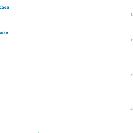
schen
1
oise
1
2
3