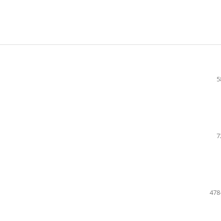
5
7
478