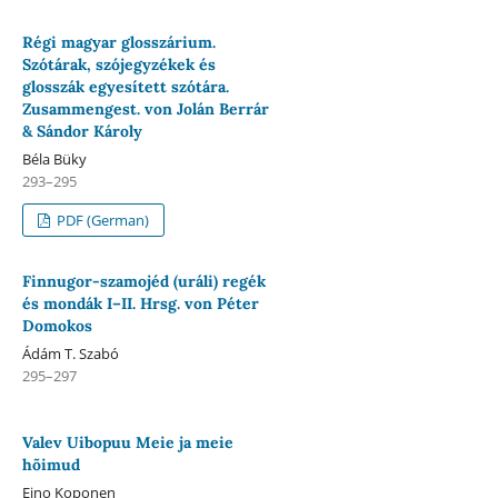
Régi magyar glosszárium.
Szótárak, szójegyzékek és
glosszák egyesített szótára.
Zusammengest. von Jolán Berrár
& Sándor Károly
Béla Büky
293–295
PDF (German)
Finnugor-szamojéd (uráli) regék
és mondák I–II. Hrsg. von Péter
Domokos
Ádám T. Szabó
295–297
Valev Uibopuu Meie ja meie
hõimud
Eino Koponen