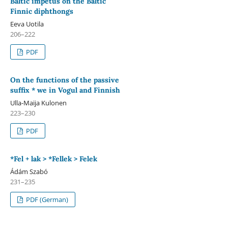
Baltic impetus on the Baltic
Finnic diphthongs
Eeva Uotila
206–222
PDF
On the functions of the passive
suffix * we in Vogul and Finnish
Ulla-Maija Kulonen
223–230
PDF
*Fel + lak > *Fellek > Felek
Ádám Szabó
231–235
PDF (German)