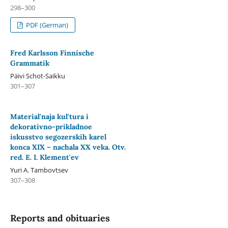
298–300
PDF (German)
Fred Karlsson Finnische
Grammatik
Päivi Schot-Saikku
301–307
Material'naja kul'tura i
dekorativno-prikladnoe
iskusstvo segozerskih karel
konca XIX – nachala XX veka. Otv.
red. E. I. Klement'ev
Yuri A. Tambovtsev
307–308
Reports and obituaries