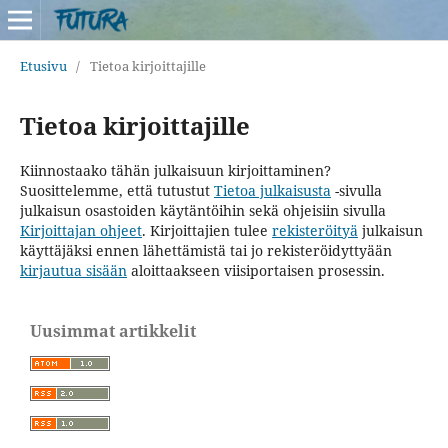
Etusivu
/
Tietoa kirjoittajille
Tietoa kirjoittajille
Kiinnostaako tähän julkaisuun kirjoittaminen?
Suosittelemme, että tutustut
Tietoa julkaisusta
-sivulla
julkaisun osastoiden käytäntöihin sekä ohjeisiin sivulla
Kirjoittajan ohjeet
. Kirjoittajien tulee
rekisteröityä
julkaisun
käyttäjäksi ennen lähettämistä tai jo rekisteröidyttyään
kirjautua sisään
aloittaakseen viisiportaisen prosessin.
Uusimmat artikkelit