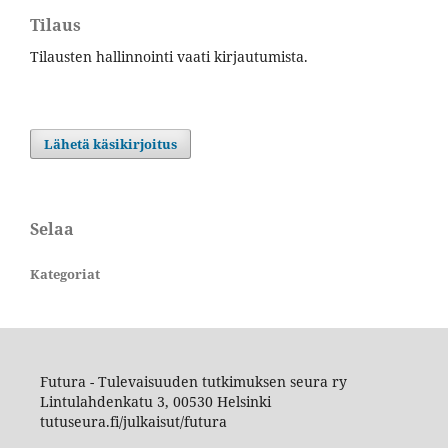
Tilaus
Tilausten hallinnointi vaati kirjautumista.
Lähetä käsikirjoitus
Selaa
Kategoriat
Futura - Tulevaisuuden tutkimuksen seura ry
Lintulahdenkatu 3, 00530 Helsinki
tutuseura.fi/julkaisut/futura