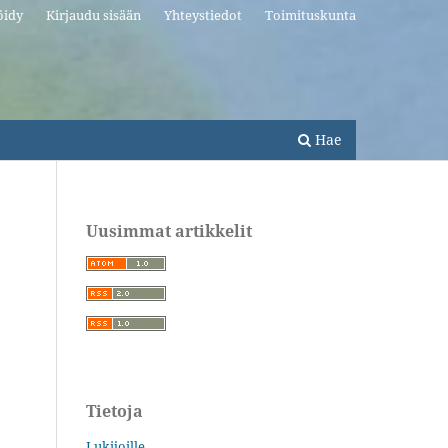
öidy
Kirjaudu sisään
Yhteystiedot
Toimituskunta
Hae
Uusimmat artikkelit
Tietoja
Lukijoille