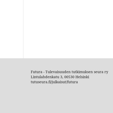
Futura - Tulevaisuuden tutkimuksen seura ry
Lintulahdenkatu 3, 00530 Helsinki
tutuseura.fi/julkaisut/futura