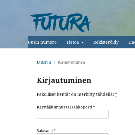
Uusin numero
Tietoa
Rekisteröidy
Ha
Etusivu
/
Kirjautuminen
Kirjautuminen
Pakolliset kentät on merkitty tähdellä:
*
Käyttäjätunnus tai sähköposti
*
Salasana
*