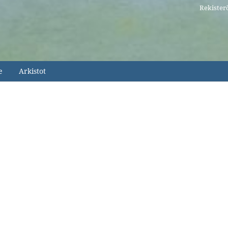
Rekister
e
Arkistot