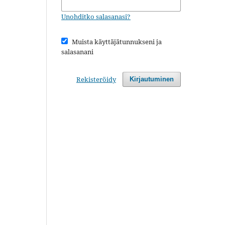
Unohditko salasanasi?
Muista käyttäjätunnukseni ja
salasanani
Rekisteröidy
Kirjautuminen