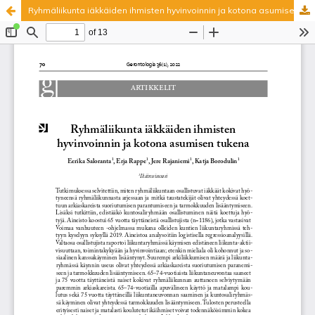
Ryhmäliikunta iäkkäiden ihmisten hyvinvoinnin ja kotona asumisen tukena
Palvelua ylläpitää
Tieteellisten seurain valtuuskunta
.