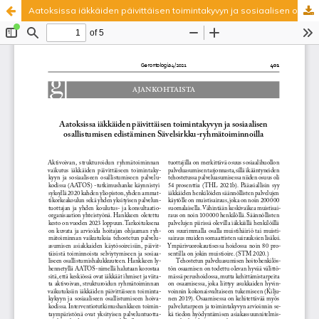
Aatoksissa iäkkäiden päivittäisen toimintakyvyn ja sosiaalisen osallistumisen edistäminen Sävelsirkku-ryhmätoiminnoilla
Palvelua ylläpitää
Tieteellisten seurain valtuuskunta
.