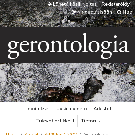
Lähetä käsikirjoitus
Rekisteröidy
Kirjaudu sisään
Hae
Ilmoitukset
Uusin numero
Arkistot
Tulevat artikkelit
Tietoa
Etusivu
/
Arkistot
/
Vol 35 Nro 4 (2021)
/
Ajankohtaista