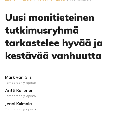
Uusi monitieteinen
tutkimusryhmä
tarkastelee hyvää ja
kestävää vanhuutta
Mark van Gils
Tampereen yliopisto
Antti Kallonen
Tampereen yliopisto
Jenni Kulmala
Tampereen yliopisto