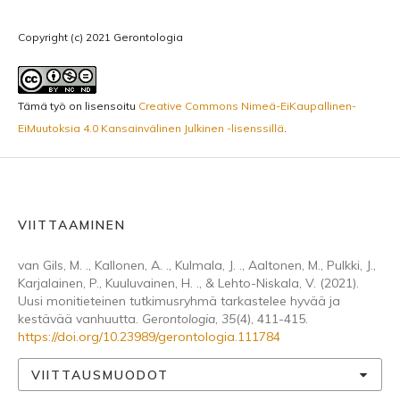
Copyright (c) 2021 Gerontologia
Tämä työ on lisensoitu
Creative Commons Nimeä-EiKaupallinen-
EiMuutoksia 4.0 Kansainvälinen Julkinen -lisenssillä
.
VIITTAAMINEN
van Gils, M. ., Kallonen, A. ., Kulmala, J. ., Aaltonen, M., Pulkki, J.,
Karjalainen, P., Kuuluvainen, H. ., & Lehto-Niskala, V. (2021).
Uusi monitieteinen tutkimusryhmä tarkastelee hyvää ja
kestävää vanhuutta.
Gerontologia
,
35
(4), 411-415.
https://doi.org/10.23989/gerontologia.111784
VIITTAUSMUODOT