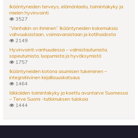
Ikääntyneiden terveys, elämänlaatu, toimintakyky ja
mielen hyvinvointi
3527
”Vanhakin on ihminen” Ikääntyneiden kokemuksia
vahvuuksistaan, voimavaroistaan ja kotihoidosta
2149
Hyvinvointi vanhuudessa – valmistautumista,
sopeutumista, luopumista ja hyväksymistä
1757
Ikääntyneiden kotona asumisen tukeminen –
integratiivinen kirjallisuuskatsaus
1464
Iäkkäiden toimintakyky ja koettu avuntarve Suomessa
– Terve Suomi -tutkimuksen tuloksia
1444