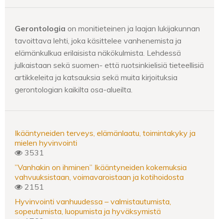
Gerontologia
on monitieteinen ja laajan lukijakunnan
tavoittava lehti, joka käsittelee vanhenemista ja
elämänkulkua erilaisista näkökulmista. Lehdessä
julkaistaan sekä suomen- että ruotsinkielisiä tieteellisiä
artikkeleita ja katsauksia sekä muita kirjoituksia
gerontologian kaikilta osa-alueilta.
Ikääntyneiden terveys, elämänlaatu, toimintakyky ja
mielen hyvinvointi
3531
”Vanhakin on ihminen” Ikääntyneiden kokemuksia
vahvuuksistaan, voimavaroistaan ja kotihoidosta
2151
Hyvinvointi vanhuudessa – valmistautumista,
sopeutumista, luopumista ja hyväksymistä