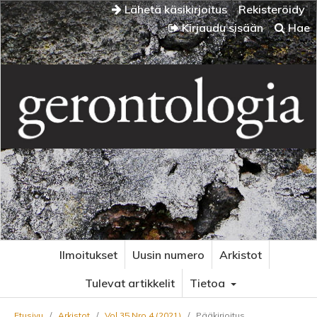
Lähetä käsikirjoitus
Rekisteröidy
Kirjaudu sisään
Hae
Ilmoitukset
Uusin numero
Arkistot
Tulevat artikkelit
Tietoa
Etusivu
/
Arkistot
/
Vol 35 Nro 4 (2021)
/
Pääkirjoitus