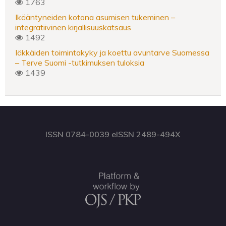
1763
Ikääntyneiden kotona asumisen tukeminen –
integratiivinen kirjallisuuskatsaus
1492
Iäkkäiden toimintakyky ja koettu avuntarve Suomessa
– Terve Suomi -tutkimuksen tuloksia
1439
ISSN 0784-0039 eISSN 2489-494X