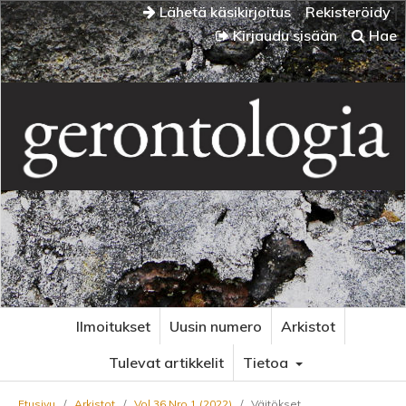
Lähetä käsikirjoitus
Rekisteröidy
Kirjaudu sisään
Hae
Ilmoitukset
Uusin numero
Arkistot
Tulevat artikkelit
Tietoa
Etusivu
/
Arkistot
/
Vol 36 Nro 1 (2022)
/
Väitökset