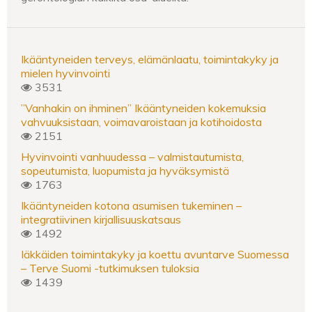
Ikääntyneiden terveys, elämänlaatu, toimintakyky ja
mielen hyvinvointi
3531
”Vanhakin on ihminen” Ikääntyneiden kokemuksia
vahvuuksistaan, voimavaroistaan ja kotihoidosta
2151
Hyvinvointi vanhuudessa – valmistautumista,
sopeutumista, luopumista ja hyväksymistä
1763
Ikääntyneiden kotona asumisen tukeminen –
integratiivinen kirjallisuuskatsaus
1492
Iäkkäiden toimintakyky ja koettu avuntarve Suomessa
– Terve Suomi -tutkimuksen tuloksia
1439