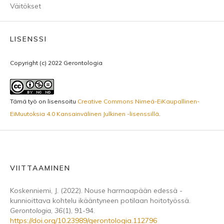
Väitökset
LISENSSI
Copyright (c) 2022 Gerontologia
Tämä työ on lisensoitu
Creative Commons Nimeä-EiKaupallinen-
EiMuutoksia 4.0 Kansainvälinen Julkinen -lisenssillä
.
VIITTAAMINEN
Koskenniemi, J. (2022). Nouse harmaapään edessä -
kunnioittava kohtelu ikääntyneen potilaan hoitotyössä.
Gerontologia
,
36
(1), 91-94.
https://doi.org/10.23989/gerontologia.112796