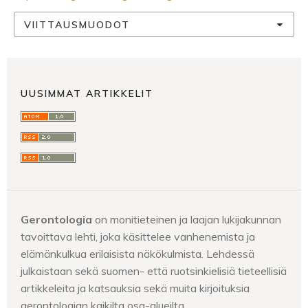
VIITTAUSMUODOT
UUSIMMAT ARTIKKELIT
Gerontologia
on monitieteinen ja laajan lukijakunnan
tavoittava lehti, joka käsittelee vanhenemista ja
elämänkulkua erilaisista näkökulmista. Lehdessä
julkaistaan sekä suomen- että ruotsinkielisiä tieteellisiä
artikkeleita ja katsauksia sekä muita kirjoituksia
gerontologian kaikilta osa-alueilta.