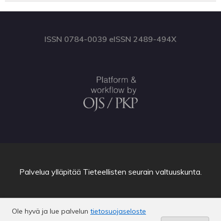
ISSN 0784-0039 eISSN 2489-494X
Palvelua ylläpitää
Tieteellisten seurain valtuuskunta
.
Ole hyvä ja lue palvelun
tietosuojaseloste