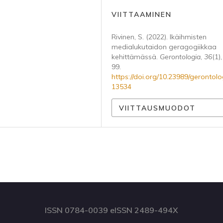
VIITTAAMINEN
Rivinen, S. (2022). Ikäihmisten
medialukutaidon geragogiikkaa
kehittämässä.
Gerontologia
,
36
(1)
99.
https://doi.org/10.23989/gerontolo
13534
VIITTAUSMUODOT
ISSN 0784-0039 eISSN 2489-494X