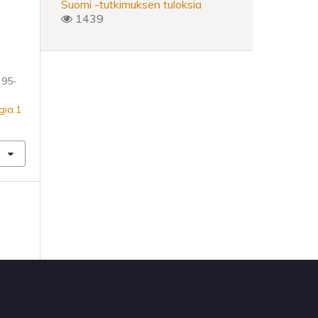
Suomi -tutkimuksen tuloksia
1439
, 95-
gia.1