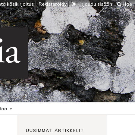
tä käsikirjoitus
Rekisteröidy
Kirjaudu sisään
Hae
etoa
UUSIMMAT ARTIKKELIT