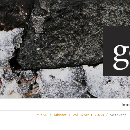
Ilmo
Etusivu
/
Arkistot
/
Vol 36 Nro 1 (2022)
/
Väitökset