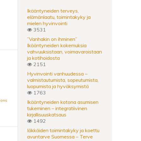
Ikääntyneiden terveys,
elämänlaatu, toimintakyky ja
mielen hyvinvointi
3531
”Vanhakin on ihminen”
Ikääntyneiden kokemuksia
vahvuuksistaan, voimavaroistaan
ja kotihoidosta
2151
Hyvinvointi vanhuudessa –
valmistautumista, sopeutumista,
luopumista ja hyväksymistä
1763
mons
Ikääntyneiden kotona asumisen
tukeminen – integratiivinen
kirjallisuuskatsaus
1492
Iäkkäiden toimintakyky ja koettu
avuntarve Suomessa – Terve