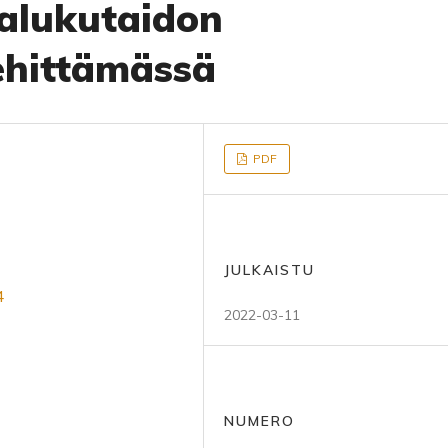
alukutaidon
ehittämässä
PDF
JULKAISTU
4
2022-03-11
NUMERO