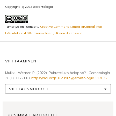
Copyright (c) 2022 Gerontologia
Tämä työ on lisensoitu
Creative Commons Nimeä-EiKaupallinen-
EiMuutoksia 4.0 Kansainvälinen Julkinen -lisenssillä
.
VIITTAAMINEN
Muikku-Werner, P. (2022). Puhutteluko helppoa? .
Gerontologia
,
36
(1), 117-118.
https://doi.org/10.23989/gerontologia.113632
VIITTAUSMUODOT
UUSIMMAT ARTIKKELIT