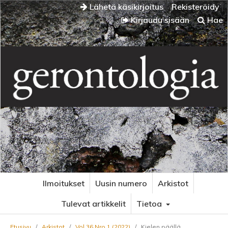
Lähetä käsikirjoitus
Rekisteröidy
Kirjaudu sisään
Hae
Ilmoitukset
Uusin numero
Arkistot
Tulevat artikkelit
Tietoa
Etusivu
/
Arkistot
/
Vol 36 Nro 1 (2022)
/
Kielen päällä