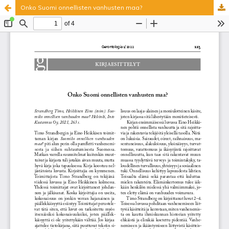
Onko Suomi onnellisten vanhusten maa?
Palvelua ylläpitää
Tieteellisten seurain valtuuskunta
.