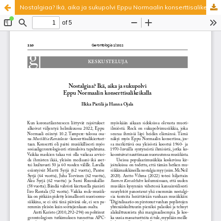
Nostalgiaa? Ikä, aika ja sukupolvi Eppu Normaalin konserttisalikeikalla
Palvelua ylläpitää
Tieteellisten seurain valtuuskunta
.