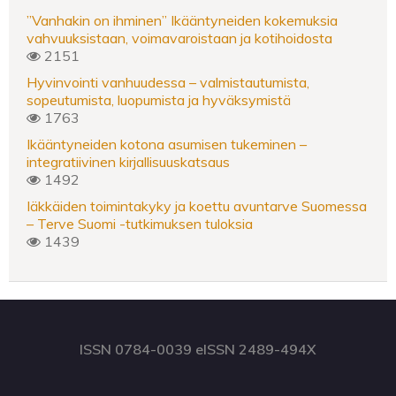
”Vanhakin on ihminen” Ikääntyneiden kokemuksia
vahvuuksistaan, voimavaroistaan ja kotihoidosta
2151
Hyvinvointi vanhuudessa – valmistautumista,
sopeutumista, luopumista ja hyväksymistä
1763
Ikääntyneiden kotona asumisen tukeminen –
integratiivinen kirjallisuuskatsaus
1492
Iäkkäiden toimintakyky ja koettu avuntarve Suomessa
– Terve Suomi -tutkimuksen tuloksia
1439
ISSN 0784-0039 eISSN 2489-494X