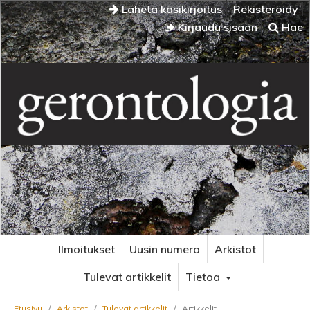
Lähetä käsikirjoitus
Rekisteröidy
Kirjaudu sisään
Hae
Ilmoitukset
Uusin numero
Arkistot
Tulevat artikkelit
Tietoa
Etusivu
/
Arkistot
/
Tulevat artikkelit
/
Artikkelit