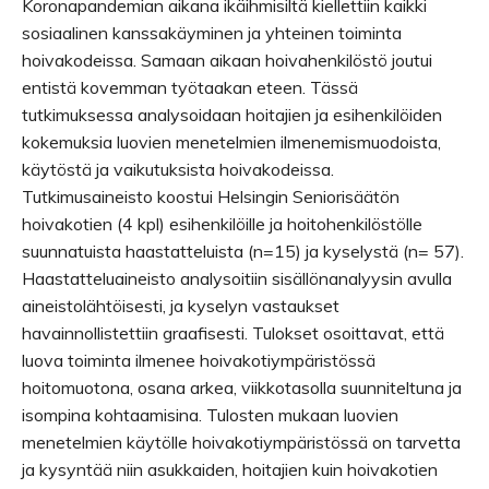
Koronapandemian aikana ikäihmisiltä kiellettiin kaikki
sosiaalinen kanssakäyminen ja yhteinen toiminta
hoivakodeissa. Samaan aikaan hoivahenkilöstö joutui
entistä kovemman työtaakan eteen. Tässä
tutkimuksessa analysoidaan hoitajien ja esihenkilöiden
kokemuksia luovien menetelmien ilmenemismuodoista,
käytöstä ja vaikutuksista hoivakodeissa.
Tutkimusaineisto koostui Helsingin Seniorisäätön
hoivakotien (4 kpl) esihenkilöille ja hoitohenkilöstölle
suunnatuista haastatteluista (n=15) ja kyselystä (n= 57).
Haastatteluaineisto analysoitiin sisällönanalyysin avulla
aineistolähtöisesti, ja kyselyn vastaukset
havainnollistettiin graafisesti. Tulokset osoittavat, että
luova toiminta ilmenee hoivakotiympäristössä
hoitomuotona, osana arkea, viikkotasolla suunniteltuna ja
isompina kohtaamisina. Tulosten mukaan luovien
menetelmien käytölle hoivakotiympäristössä on tarvetta
ja kysyntää niin asukkaiden, hoitajien kuin hoivakotien