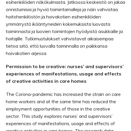
esihenkilöiden näkökulmasta. Jatkossa keskeistä on jakaa
onnistumisia ja hyviä toimintamalleja ja näin vahvistaa
hoitohenkilöstön ja hoivakotien esihenkilöiden
ymmärrystä ikääntyneiden kokemuksista luovasta
toiminnasta ja luovien toimintojen hyödyistä asukkaille ja
hoitajille. Tutkimustulokset vahvistavat aikaisempaa
tietoa siitä, että luovalla toiminnalla on paikkansa
hoivakotien arjessa.
Permission to be creative: nurses’ and supervisors’
experiences of manifestations, usage and effects
of creative activities in care homes
The Corona-pandemic has increased the strain on care
home workers and at the same time has reduced the
employment opportunities of those in the creative
sector. This study explores nurses’ and supervisors’
experiences of manifestations, usage and effects of
creative activities in care homes. The research data