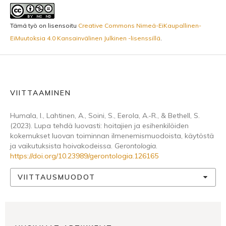
Tämä työ on lisensoitu
Creative Commons Nimeä-EiKaupallinen-
EiMuutoksia 4.0 Kansainvälinen Julkinen -lisenssillä
.
VIITTAAMINEN
Humala, I., Lahtinen, A., Soini, S., Eerola, A.-R., & Bethell, S.
(2023). Lupa tehdä luovasti: hoitajien ja esihenkilöiden
kokemukset luovan toiminnan ilmenemismuodoista, käytöstä
ja vaikutuksista hoivakodeissa.
Gerontologia
.
https://doi.org/10.23989/gerontologia.126165
VIITTAUSMUODOT