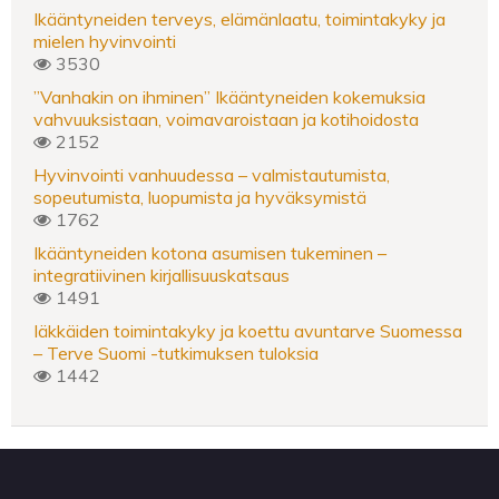
Ikääntyneiden terveys, elämänlaatu, toimintakyky ja
mielen hyvinvointi
3530
”Vanhakin on ihminen” Ikääntyneiden kokemuksia
vahvuuksistaan, voimavaroistaan ja kotihoidosta
2152
Hyvinvointi vanhuudessa – valmistautumista,
sopeutumista, luopumista ja hyväksymistä
1762
Ikääntyneiden kotona asumisen tukeminen –
integratiivinen kirjallisuuskatsaus
1491
Iäkkäiden toimintakyky ja koettu avuntarve Suomessa
– Terve Suomi -tutkimuksen tuloksia
1442