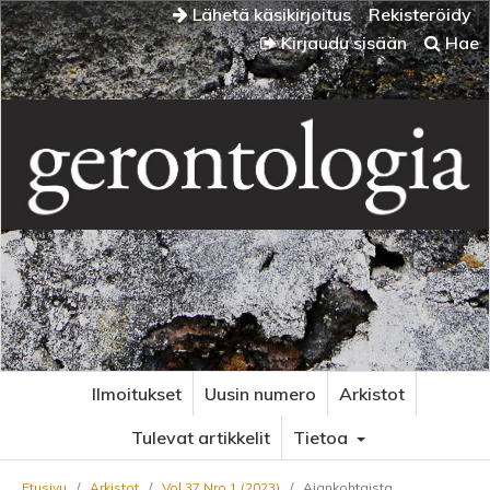
Lähetä käsikirjoitus
Rekisteröidy
Kirjaudu sisään
Hae
Ilmoitukset
Uusin numero
Arkistot
Tulevat artikkelit
Tietoa
Etusivu
/
Arkistot
/
Vol 37 Nro 1 (2023)
/
Ajankohtaista