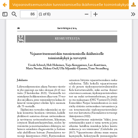
Vajaaravitsemusriskin tunnistamisella ikäihmiselle toimintakykyä ja terveyttä
Palvelua ylläpitää
Tieteellisten seurain valtuuskunta
.