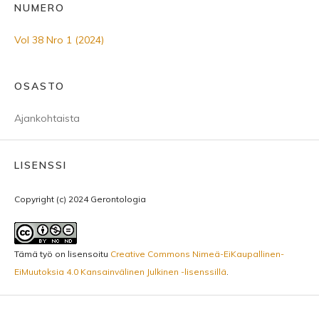
NUMERO
Vol 38 Nro 1 (2024)
OSASTO
Ajankohtaista
LISENSSI
Copyright (c) 2024 Gerontologia
Tämä työ on lisensoitu
Creative Commons Nimeä-EiKaupallinen-
EiMuutoksia 4.0 Kansainvälinen Julkinen -lisenssillä
.