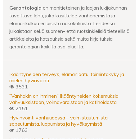
Gerontologia
on monitieteinen ja laajan lukijakunnan
tavoittava lehti, joka käsittelee vanhenemista ja
elämänkulkua erilaisista näkökulmista. Lehdessä
julkaistaan sekä suomen- että ruotsinkielisiä tieteellisiä
artikkeleita ja katsauksia sekä muita kirjoituksia
gerontologian kaikilta osa-alueilta.
Ikääntyneiden terveys, elämänlaatu, toimintakyky ja
mielen hyvinvointi
3531
”Vanhakin on ihminen” Ikääntyneiden kokemuksia
vahvuuksistaan, voimavaroistaan ja kotihoidosta
2151
Hyvinvointi vanhuudessa – valmistautumista,
sopeutumista, luopumista ja hyväksymistä
1763