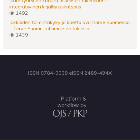
Ikääntyneiden kotona asumisen tukeminen –
integratiivinen kirjallisuuskatsaus
1492
Iäkkäiden toimintakyky ja koettu avuntarve Suomessa
– Terve Suomi -tutkimuksen tuloksia
1439
ISSN 0784-0039 eISSN 2489-494X