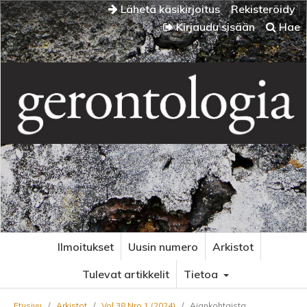
Lähetä käsikirjoitus
Rekisteröidy
Kirjaudu sisään
Hae
Ilmoitukset
Uusin numero
Arkistot
Tulevat artikkelit
Tietoa
Etusivu
/
Arkistot
/
Vol 38 Nro 1 (2024)
/
Ajankohtaista