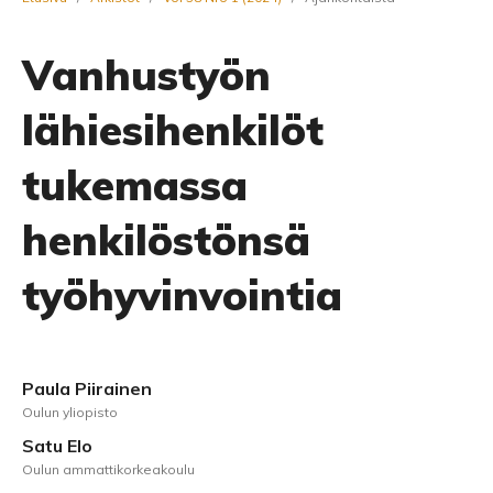
Vanhustyön
lähiesihenkilöt
tukemassa
henkilöstönsä
työhyvinvointia
Paula Piirainen
Oulun yliopisto
Satu Elo
Oulun ammattikorkeakoulu