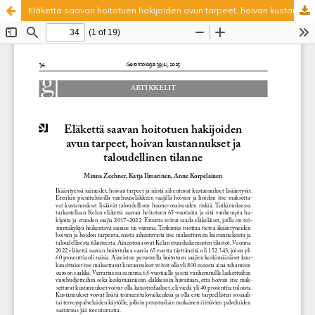
Eläkettä saavan hoitotuen hakijoiden avun tarpeet, hoivan kustannukset ja taloudellinen tilanne
Palvelua ylläpitää
Tieteellisten seurain valtuuskunta
.