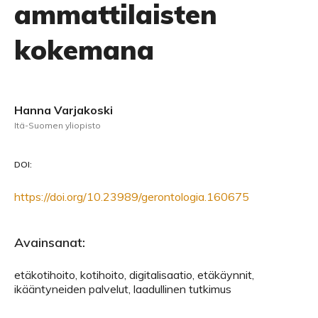
ammattilaisten
kokemana
Hanna Varjakoski
Itä-Suomen yliopisto
DOI:
https://doi.org/10.23989/gerontologia.160675
Avainsanat:
etäkotihoito, kotihoito, digitalisaatio, etäkäynnit,
ikääntyneiden palvelut, laadullinen tutkimus