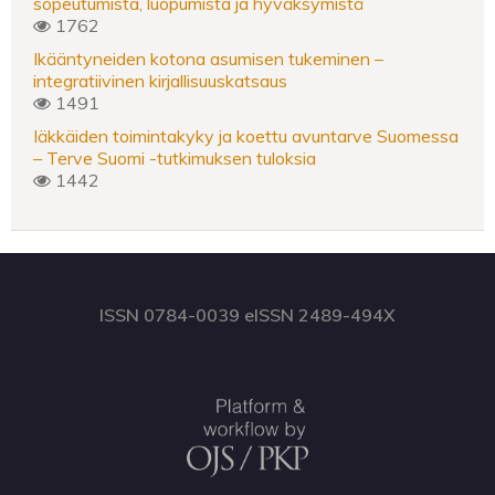
sopeutumista, luopumista ja hyväksymistä
1762
Ikääntyneiden kotona asumisen tukeminen –
integratiivinen kirjallisuuskatsaus
1491
Iäkkäiden toimintakyky ja koettu avuntarve Suomessa
– Terve Suomi -tutkimuksen tuloksia
1442
ISSN 0784-0039 eISSN 2489-494X