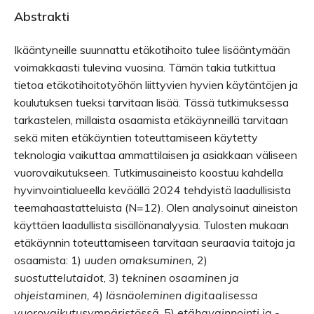
Abstrakti
Ikääntyneille suunnattu etäkotihoito tulee lisääntymään
voimakkaasti tulevina vuosina. Tämän takia tutkittua
tietoa etäkotihoitotyöhön liittyvien hyvien käytäntöjen ja
koulutuksen tueksi tarvitaan lisää. Tässä tutkimuksessa
tarkastelen, millaista osaamista etäkäynneillä tarvitaan
sekä miten etäkäyntien toteuttamiseen käytetty
teknologia vaikuttaa ammattilaisen ja asiakkaan väliseen
vuorovaikutukseen. Tutkimusaineisto koostuu kahdella
hyvinvointialueella keväällä 2024 tehdyistä laadullisista
teemahaastatteluista (N=12). Olen analysoinut aineiston
käyttäen laadullista sisällönanalyysia. Tulosten mukaan
etäkäynnin toteuttamiseen tarvitaan seuraavia taitoja ja
osaamista: 1)
uuden omaksuminen,
2)
suostuttelutaidot
, 3)
tekninen osaaminen ja
ohjeistaminen,
4)
läsnäoleminen digitaalisessa
vuorovaikutusympäristössä
, 5)
etähavainnointi ja -