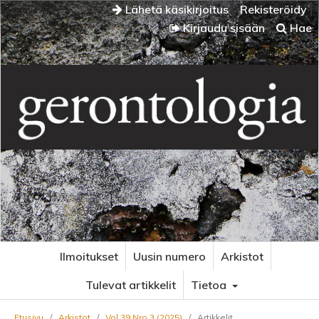
Lähetä käsikirjoitus
Rekisteröidy
Kirjaudu sisään
Hae
Ilmoitukset
Uusin numero
Arkistot
Tulevat artikkelit
Tietoa
Etusivu
/
Arkistot
/
Vol 39 Nro 3 (2025)
/
Artikkelit