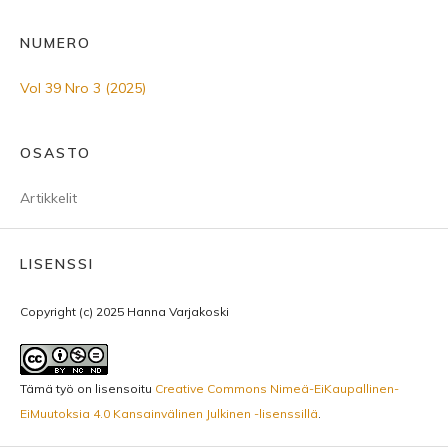
NUMERO
Vol 39 Nro 3 (2025)
OSASTO
Artikkelit
LISENSSI
Copyright (c) 2025 Hanna Varjakoski
Tämä työ on lisensoitu
Creative Commons Nimeä-EiKaupallinen-
EiMuutoksia 4.0 Kansainvälinen Julkinen -lisenssillä
.