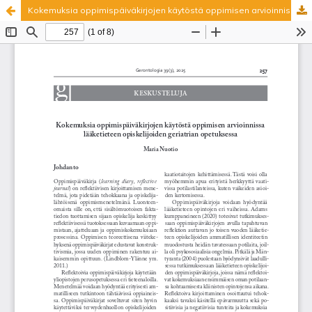
Kokemuksia oppimispäiväkirjojen käytöstä oppimisen arvioinnissa lääketieteen opiskelijoiden geriatrian opetuksessa
Palvelua ylläpitää
Tieteellisten seurain valtuuskunta
.