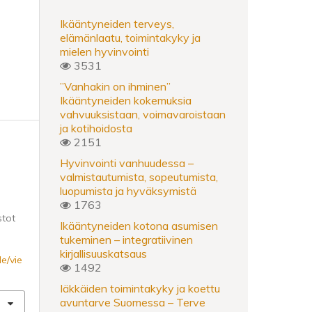
Ikääntyneiden terveys,
elämänlaatu, toimintakyky ja
mielen hyvinvointi
3531
”Vanhakin on ihminen”
Ikääntyneiden kokemuksia
vahvuuksistaan, voimavaroistaan
ja kotihoidosta
2151
Hyvinvointi vanhuudessa –
valmistautumista, sopeutumista,
luopumista ja hyväksymistä
1763
stot
Ikääntyneiden kotona asumisen
tukeminen – integratiivinen
kirjallisuuskatsaus
le/vie
1492
Iäkkäiden toimintakyky ja koettu
avuntarve Suomessa – Terve