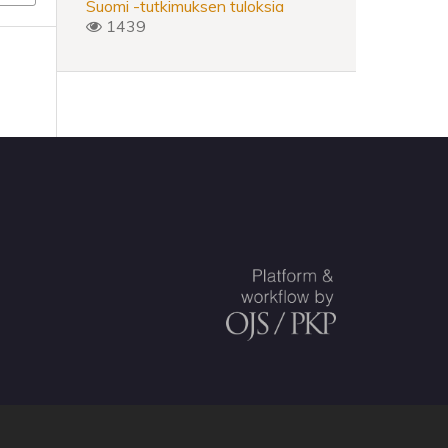
Suomi -tutkimuksen tuloksia
1439