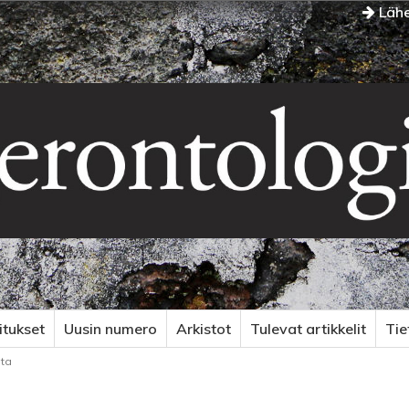
Lähe
itukset
Uusin numero
Arkistot
Tulevat artikkelit
Ti
sta