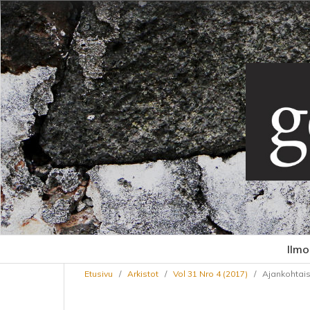
Ilmo
Etusivu
/
Arkistot
/
Vol 31 Nro 4 (2017)
/
Ajankohtai