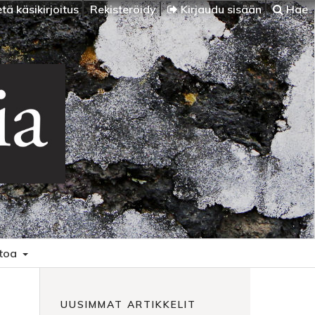
tä käsikirjoitus
Rekisteröidy
Kirjaudu sisään
Hae
etoa
UUSIMMAT ARTIKKELIT