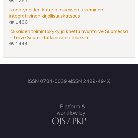
1761
Ikääntyneiden kotona asumisen tukeminen –
integratiivinen kirjallisuuskatsaus
1466
Iäkkäiden toimintakyky ja koettu avuntarve Suomessa
– Terve Suomi -tutkimuksen tuloksia
1444
ISSN 0784-0039 eISSN 2489-494X