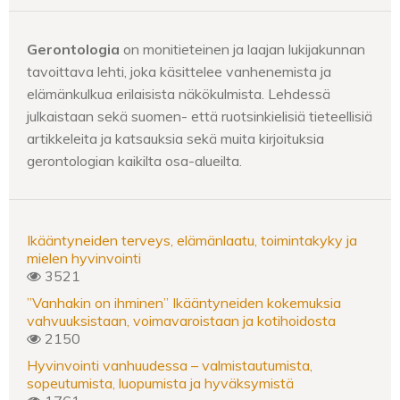
Gerontologia
on monitieteinen ja laajan lukijakunnan
tavoittava lehti, joka käsittelee vanhenemista ja
elämänkulkua erilaisista näkökulmista. Lehdessä
julkaistaan sekä suomen- että ruotsinkielisiä tieteellisiä
artikkeleita ja katsauksia sekä muita kirjoituksia
gerontologian kaikilta osa-alueilta.
Ikääntyneiden terveys, elämänlaatu, toimintakyky ja
mielen hyvinvointi
3521
”Vanhakin on ihminen” Ikääntyneiden kokemuksia
vahvuuksistaan, voimavaroistaan ja kotihoidosta
2150
Hyvinvointi vanhuudessa – valmistautumista,
sopeutumista, luopumista ja hyväksymistä