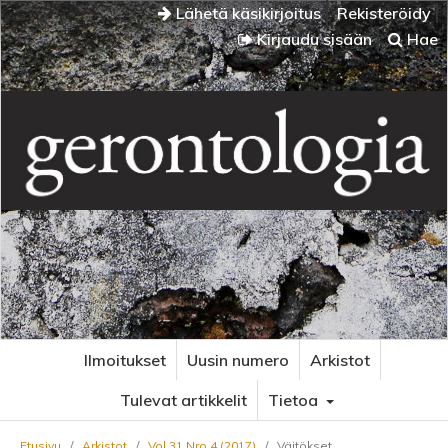
Lähetä käsikirjoitus
Rekisteröidy
Kirjaudu sisään
Hae
Ilmoitukset
Uusin numero
Arkistot
Tulevat artikkelit
Tietoa
Etusivu
/
Arkistot
/
Vol 31 Nro 4 (2017)
/
Väitökset