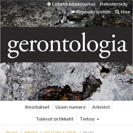
Lähetä käsikirjoitus
Rekisteröidy
Kirjaudu sisään
Hae
Ilmoitukset
Uusin numero
Arkistot
Tulevat artikkelit
Tietoa
Etusivu
/
Arkistot
/
Vol 33 Nro 3 (2019):
/
Muuta