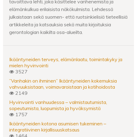
tavoittava lehti, joka käsittelee vanhenemista ja
elämänkulkua erilaisista näkökulmista. Lehdessä
julkaistaan sekä suomen- että ruotsinkielisiä tieteellisiä
artikkeleita ja katsauksia sekä muita kirjoituksia
gerontologian kaikilta osa-alueilta.
Ikääntyneiden terveys, elämänlaatu, toimintakyky ja
mielen hyvinvointi
3527
”Vanhakin on ihminen” Ikääntyneiden kokemuksia
vahvuuksistaan, voimavaroistaan ja kotihoidosta
2149
Hyvinvointi vanhuudessa – valmistautumista,
sopeutumista, luopumista ja hyväksymistä
1757
Ikääntyneiden kotona asumisen tukeminen –
integratiivinen kirjallisuuskatsaus
1464