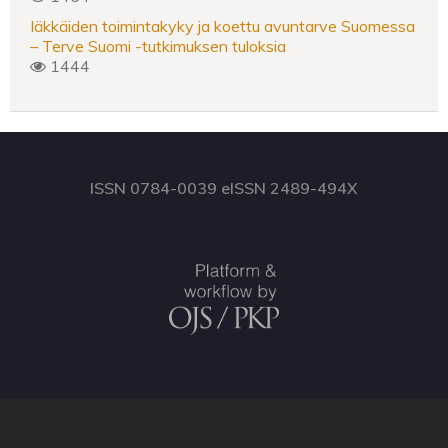
Iäkkäiden toimintakyky ja koettu avuntarve Suomessa
– Terve Suomi -tutkimuksen tuloksia
1444
ISSN 0784-0039 eISSN 2489-494X