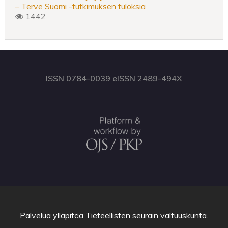
– Terve Suomi -tutkimuksen tuloksia
1442
ISSN 0784-0039 eISSN 2489-494X
Palvelua ylläpitää
Tieteellisten seurain valtuuskunta
.