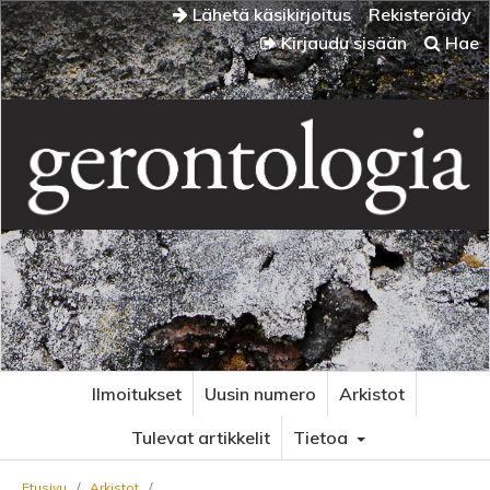
Lähetä käsikirjoitus
Rekisteröidy
Kirjaudu sisään
Hae
Ilmoitukset
Uusin numero
Arkistot
Tulevat artikkelit
Tietoa
Etusivu
/
Arkistot
/