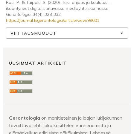
Rasi, P., & Taipale, S. (2020). Tuki, ohjaus ja koulutus –
ikääntyneet digitalisoituvassa mediayhteiskunnassa.
Gerontologia
,
34
(4), 328-332.
https://journal.fi/gerontologia/article/view/99601
VIITTAUSMUODOT
UUSIMMAT ARTIKKELIT
Gerontologia
on monitieteinen ja laajan lukijakunnan
tavoittava lehti, joka käsittelee vanhenemista ja
elämänkulkua erilaisista näkökulmista. Lehdessä