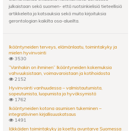
julkaistaan sekä suomen- että ruotsinkielisiä tieteellisiä
artikkeleita ja katsauksia sekä muita kirjoituksia
gerontologian kaikilta osa-alueilta.
Ikääntyneiden terveys, elämänlaatu, toimintakyky ja
mielen hyvinvointi
3530
”Vanhakin on ihminen” Ikääntyneiden kokemuksia
vahvuuksistaan, voimavaroistaan ja kotihoidosta
2152
Hyvinvointi vanhuudessa – valmistautumista,
sopeutumista, luopumista ja hyväksymistä
1762
Ikääntyneiden kotona asumisen tukeminen –
integratiivinen kirjallisuuskatsaus
1491
Iäkkäiden toimintakyky ja koettu avuntarve Suomessa