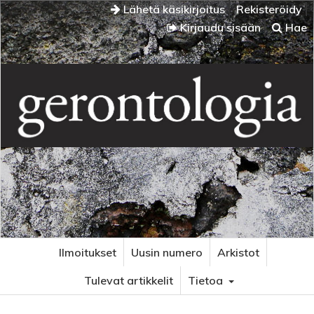
Lähetä käsikirjoitus
Rekisteröidy
Kirjaudu sisään
Hae
Ilmoitukset
Uusin numero
Arkistot
Tulevat artikkelit
Tietoa