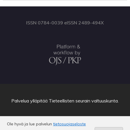
ISSN 0784-0039 eISSN 2489-494X
Palvelua ylläpitää
Tieteellisten seurain valtuuskunta
.
Ole hyvä ja lue palvelun
tietosuojaseloste