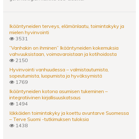
Ikääntyneiden terveys, elämänlaatu, toimintakyky ja
mielen hyvinvointi
3531
”Vanhakin on ihminen” Ikääntyneiden kokemuksia
vahvuuksistaan, voimavaroistaan ja kotihoidosta
2150
Hyvinvointi vanhuudessa – valmistautumista,
sopeutumista, luopumista ja hyväksymistä
1769
Ikääntyneiden kotona asumisen tukeminen –
integratiivinen kirjallisuuskatsaus
1494
Iäkkäiden toimintakyky ja koettu avuntarve Suomessa
– Terve Suomi -tutkimuksen tuloksia
1438