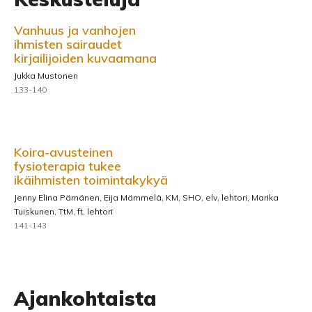
Vanhuus ja vanhojen
ihmisten sairaudet
kirjailijoiden kuvaamana
Jukka Mustonen
133-140
Koira-avusteinen
fysioterapia tukee
ikäihmisten toimintakykyä
Jenny Elina Pärnänen, Eija Mämmelä, KM, SHO, elv, lehtori, Marika
Tuiskunen, TtM, ft, lehtori
141-143
Ajankohtaista