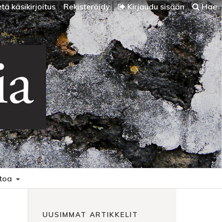
tä käsikirjoitus
Rekisteröidy
Kirjaudu sisään
Hae
etoa
UUSIMMAT ARTIKKELIT