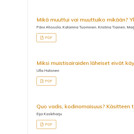
Mikä muuttui vai muuttuiko mikään? Yl
Päivi Ahosola, Katariina Tuominen, Kristina Tiainen, Marja
PDF
Miksi muistisairaiden läheiset eivät kä
Ulla Halonen
PDF
Quo vadis, kodinomaisuus? Käsitteen ta
Eija Kaskiharju
PDF