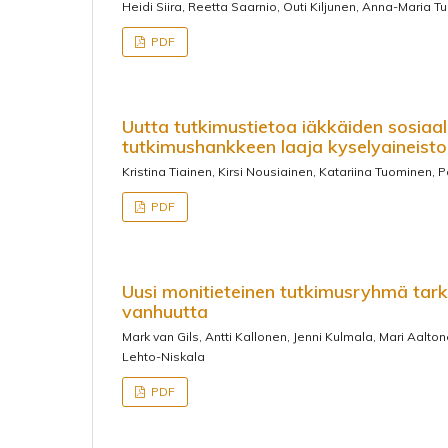
Heidi Siira, Reetta Saarnio, Outi Kiljunen, Anna-Maria 
PDF
Uutta tutkimustietoa iäkkäiden sosiaal
tutkimushankkeen laaja kyselyaineisto
Kristina Tiainen, Kirsi Nousiainen, Katariina Tuominen, Pä
PDF
Uusi monitieteinen tutkimusryhmä tar
vanhuutta
Mark van Gils, Antti Kallonen, Jenni Kulmala, Mari Aalton
Lehto-Niskala
PDF