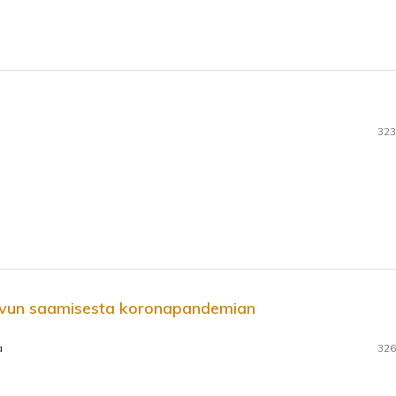
323
 avun saamisesta koronapandemian
a
326