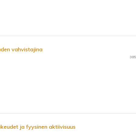
den vahvistajina
385
keudet ja fyysinen aktiivisuus