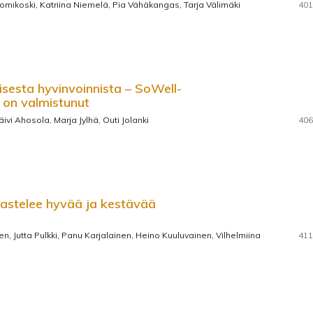
Tuomikoski, Katriina Niemelä, Pia Vähäkangas, Tarja Välimäki
401
isesta hyvinvoinnista – SoWell-
 on valmistunut
ivi Ahosola, Marja Jylhä, Outi Jolanki
406
kastelee hyvää ja kestävää
en, Jutta Pulkki, Panu Karjalainen, Heino Kuuluvainen, Vilhelmiina
411