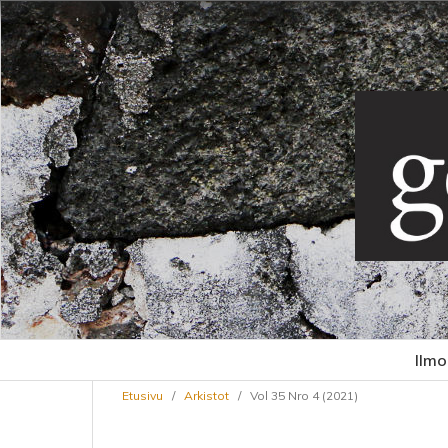
Ilmo
Etusivu
/
Arkistot
/
Vol 35 Nro 4 (2021)