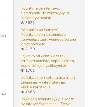
Ikääntyneiden terveys,
elämänlaatu, toimintakyky ja
mielen hyvinvointi
3521
”Vanhakin on ihminen”
Ikääntyneiden kokemuksia
-325
vahvuuksistaan, voimavaroistaan
ja kotihoidosta
2150
Hyvinvointi vanhuudessa –
valmistautumista, sopeutumista,
luopumista ja hyväksymistä
1761
Ikääntyneiden kotona asumisen
tukeminen – integratiivinen
kirjallisuuskatsaus
1466
-341
Iäkkäiden toimintakyky ja koettu
avuntarve Suomessa – Terve