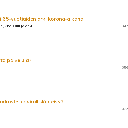
i 65-vuotiaiden arki korona-aikana
 Jylhä, Outi Jolanki
342
ytä palveluja?
356
rkastelua virallislähteissä
372