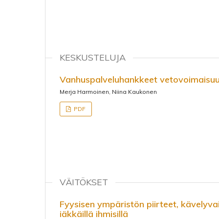
KESKUSTELUJA
Vanhuspalveluhankkeet vetovoimaisuu
Merja Harmoinen, Niina Kaukonen
PDF
VÄITÖKSET
Fyysisen ympäristön piirteet, kävelyvai
iäkkäillä ihmisillä