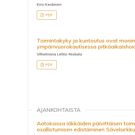
Kirsi Keskinen
PDF
Toimintakyky ja kuntoutus ovat monimer
ympärivuorokautisessa pitkäaikaishoi
Vilhelmiina Lehto-Niskala
PDF
AJANKOHTAISTA
Aatoksissa iäkkäiden päivittäisen toim
osallistumisen edistäminen Sävelsirkk