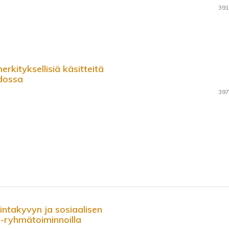
391
kityksellisiä käsitteitä
dossa
397
intakyvyn ja sosiaalisen
u-ryhmätoiminnoilla