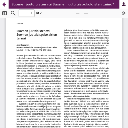
Suomen juutalaisten vai Suomen juutalaispakolaisten tarina?
Palvelua ylläpitää
Tieteellisten seurain valtuuskunta
.