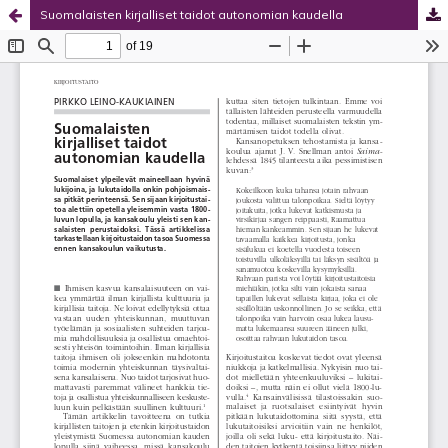
Suomalaisten kirjalliset taidot autonomian kaudella
Palvelua ylläpitää
Tieteellisten seurain valtuuskunta
.