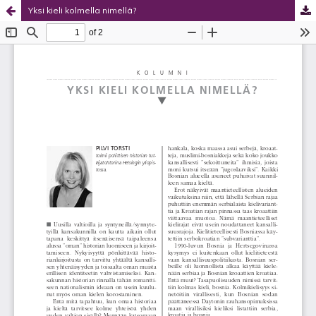
Yksi kieli kolmella nimellä?
Palvelua ylläpitää
Tieteellisten seurain valtuuskunta
.