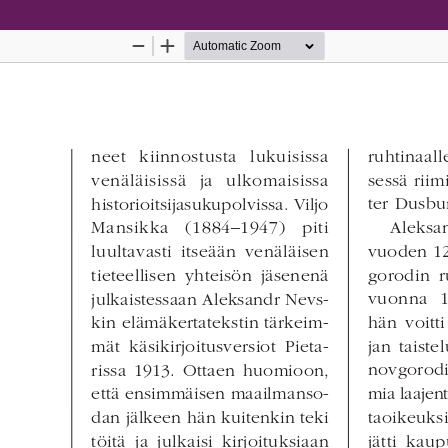
Palvelua ylläpitää
Tieteellisten seurain valtuuskun