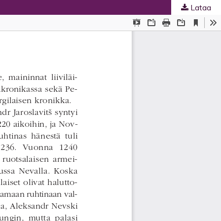
Lataa
ta
.