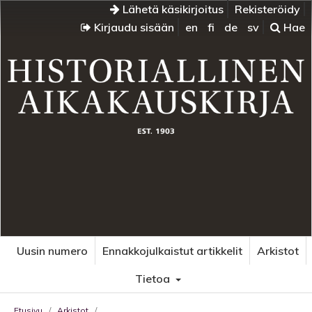
Lähetä käsikirjoitus
Rekisteröidy
Kirjaudu sisään
en
fi
de
sv
Hae
Uusin numero
Ennakkojulkaistut artikkelit
Arkistot
Tietoa
Etusivu
/
Arkistot
/