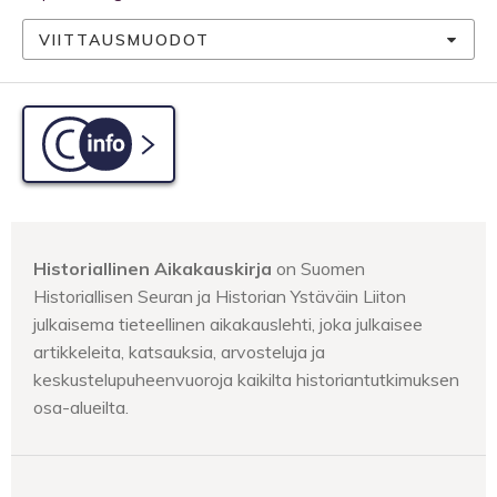
VIITTAUSMUODOT
C-info
Historiallinen Aikakauskirja
on Suomen
Historiallisen Seuran ja Historian Ystäväin Liiton
julkaisema tieteellinen aikakauslehti, joka julkaisee
artikkeleita, katsauksia, arvosteluja ja
keskustelupuheenvuoroja kaikilta historiantutkimuksen
osa-alueilta.