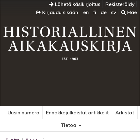
Lähetä käsikirjoitus
Rekisteröidy
Kirjaudu sisään
en
fi
de
sv
Hae
Uusin numero
Ennakkojulkaistut artikkelit
Arkistot
Tietoa
Etusivu
/
Arkistot
/