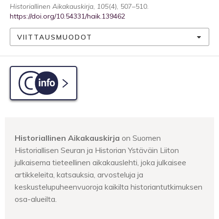
Historiallinen Aikakauskirja
,
105
(4), 507–510.
https://doi.org/10.54331/haik.139462
VIITTAUSMUODOT
C-info
Historiallinen Aikakauskirja
on Suomen
Historiallisen Seuran ja Historian Ystäväin Liiton
julkaisema tieteellinen aikakauslehti, joka julkaisee
artikkeleita, katsauksia, arvosteluja ja
keskustelupuheenvuoroja kaikilta historiantutkimuksen
osa-alueilta.