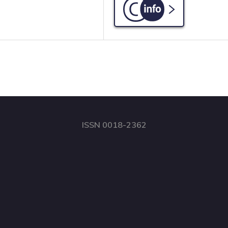
C-info
ISSN 0018-2362