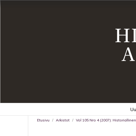
Uu
Etusivu
/
Arkistot
/
Vol 105 Nro 4 (2007): Historiallinen