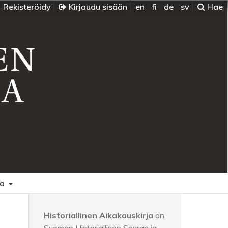
Rekisteröidy
Kirjaudu sisään
en
fi
de
sv
Hae
oa
Historiallinen Aikakauskirja
on