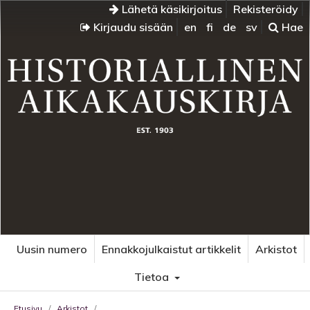
Lähetä käsikirjoitus
Rekisteröidy
Kirjaudu sisään
en
fi
de
sv
Hae
Uusin numero
Ennakkojulkaistut artikkelit
Arkistot
Tietoa
Etusivu
/
Arkistot
/