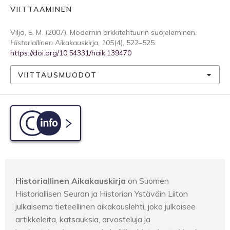
VIITTAAMINEN
Viljo, E. M. (2007). Modernin arkkitehtuurin suojeleminen.
Historiallinen Aikakauskirja
,
105
(4), 522–525.
https://doi.org/10.54331/haik.139470
VIITTAUSMUODOT
C-info
Historiallinen Aikakauskirja
on Suomen
Historiallisen Seuran ja Historian Ystäväin Liiton
julkaisema tieteellinen aikakauslehti, joka julkaisee
artikkeleita, katsauksia, arvosteluja ja