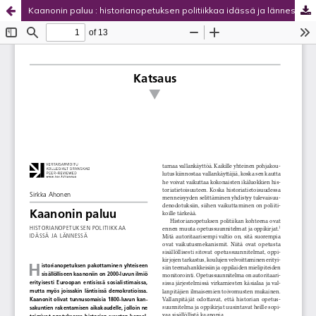
Kaanonin paluu : historianopetuksen politiikkaa idässä ja lännessä
Palvelua ylläpitää
Tieteellisten seurain valtuuskunta
.