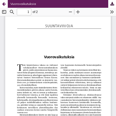
Vuorovaikutuksia
Palvelua ylläpitää
Tieteellisten seurain valtuuskunta
.