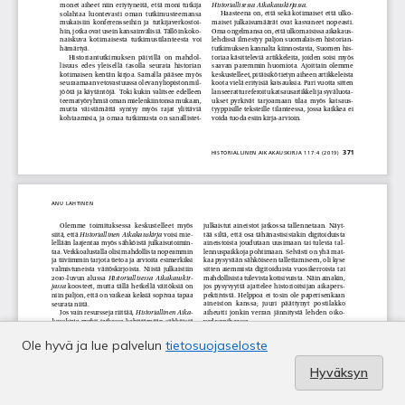
Ole hyvä ja lue palvelun
tietosuojaseloste
Hyväksyn