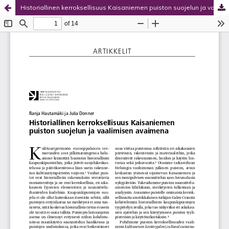
Historiallinen kerroksellisuus Kaisaniemen puiston suojelun ja vaalimisen avaimena
Palvelua ylläpitää
Tieteellisten seurain valtuuskunta
.