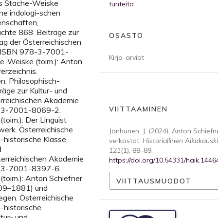
 Stache-Weiske
tunteita
ne indologi-schen
enschaften,
ichte 868. Beiträge zur
OSASTO
lag der Österreichischen
. ISBN 978-3-7001-
Kirja-arviot
-Weiske (toim.): Anton
erzeichnis.
n, Philosophisch-
räge zur Kultur- und
erreichischen Akademie
VIITTAAMINEN
78-3-7001-8069-2.
oim.): Der Linguist
erk. Österreichische
Janhunen, J. (2024). Anton Schiefn
historische Klasse,
verkostot.
Historiallinen Aikakauski
d
121
(1), 88–89.
terreichischen Akademie
https://doi.org/10.54331/haik.1446
78-3-7001-8397-6.
oim.): Anton Schiefner
VIITTAUSMUODOT
809–1881) und
egen. Österreichische
-historische
ltur- und