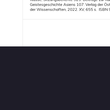
Geistesgeschichte Asiens 107. Verlag der Ös
der Wissenschaften, 2022. XV, 655 s. ISB