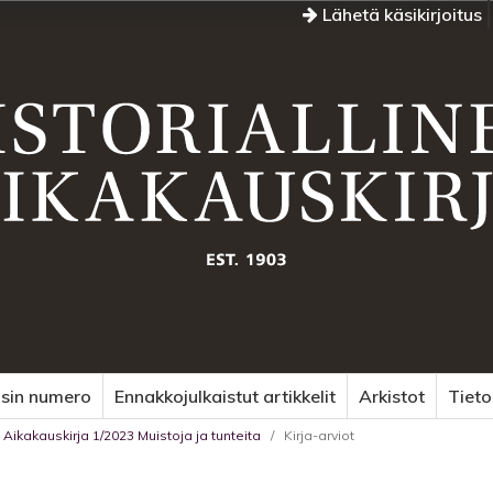
Lähetä käsikirjoitus
sin numero
Ennakkojulkaistut artikkelit
Arkistot
Tiet
n Aikakauskirja 1/2023 Muistoja ja tunteita
/
Kirja-arviot