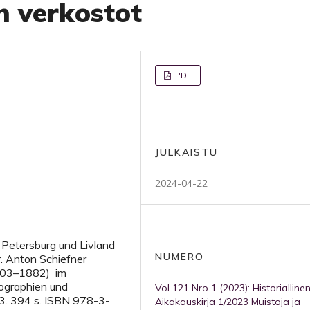
n verkostot
PDF
JULKAISTU
2024-04-22
. Petersburg und Livland
NUMERO
r. Anton Schiefner
1803–1882) im
iographien und
Vol 121 Nro 1 (2023): Historialline
3. 394 s. ISBN 978-3-
Aikakauskirja 1/2023 Muistoja ja