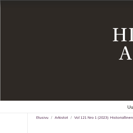
Uu
Etusivu
/
Arkistot
/
Vol 121 Nro 1 (2023): Historialline