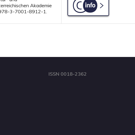
terreichischen Akademie
C-info
N 978-3-7001-8912-1.
ISSN 0018-2362