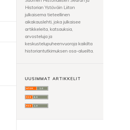
Suomen Historiallisen Seuran ja
Historian Ystäväin Liiton
julkaisema tieteellinen
aikakauslehti, joka julkaisee
artikkeleita, katsauksia,
arvosteluja ja
keskustelupuheenvuoroja kaikilta
historiantutkimuksen osa-alueilta.
UUSIMMAT ARTIKKELIT
n