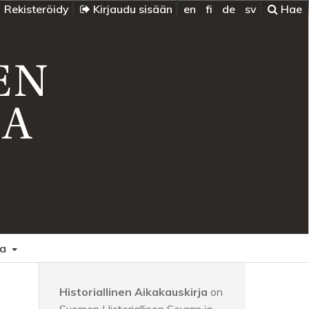
Rekisteröidy
Kirjaudu sisään
en
fi
de
sv
Hae
oa
Historiallinen Aikakauskirja
on