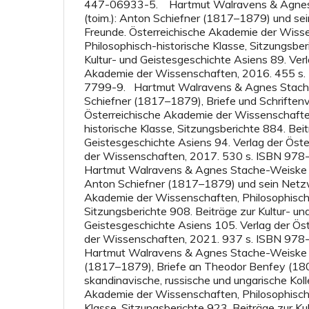
447-06933-5. Hartmut Walravens & Agnes
(toim.): Anton Schiefner (1817–1879) und sei
Freunde. Österreichische Akademie der Wiss
Philosophisch-historische Klasse, Sitzungsber
Kultur- und Geistesgeschichte Asiens 89. Ver
Akademie der Wissenschaften, 2016. 455 s
7799-9. Hartmut Walravens & Agnes Stache
Schiefner (1817–1879), Briefe und Schriftenv
Österreichische Akademie der Wissenschafte
historische Klasse, Sitzungsberichte 884. Beit
Geistesgeschichte Asiens 94. Verlag der Öst
der Wissenschaften, 2017. 530 s. ISBN 9
Hartmut Walravens & Agnes Stache-Weiske (t
Anton Schiefner (1817–1879) und sein Netzw
Akademie der Wissenschaften, Philosophisch-
Sitzungsberichte 908. Beiträge zur Kultur- un
Geistesgeschichte Asiens 105. Verlag der Ös
der Wissenschaften, 2021. 937 s. ISBN 9
Hartmut Walravens & Agnes Stache-Weiske (t
(1817–1879), Briefe an Theodor Benfey (1
skandinavische, russische und ungarische Koll
Akademie der Wissenschaften, Philosophisch
Klasse, Sitzungsberichte 923. Beiträge zur Ku