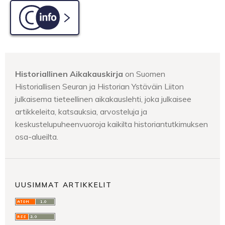
C-info
Historiallinen Aikakauskirja
on Suomen
Historiallisen Seuran ja Historian Ystäväin Liiton
julkaisema tieteellinen aikakauslehti, joka julkaisee
artikkeleita, katsauksia, arvosteluja ja
keskustelupuheenvuoroja kaikilta historiantutkimuksen
osa-alueilta.
UUSIMMAT ARTIKKELIT