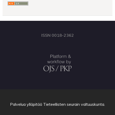
ISSN 0018-2362
Palvelua ylläpitää
Tieteellisten seurain valtuuskunta
.