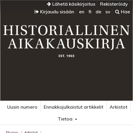
Lähetä käsikirjoitus
Rekisteröidy
Kirjaudu sisään
en
fi
de
sv
Hae
Uusin numero
Ennakkojulkaistut artikkelit
Arkistot
Tietoa
Etusivu
/
Arkistot
/