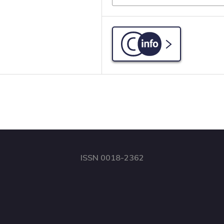
C-info
ISSN 0018-2362