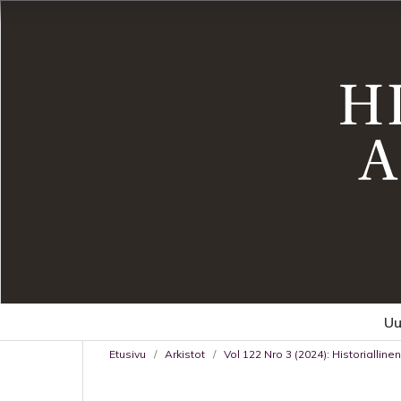
Uu
Etusivu
/
Arkistot
/
Vol 122 Nro 3 (2024): Historiallin