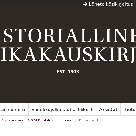
Lähetä käsikirjoitus
sin numero
Ennakkojulkaistut artikkelit
Arkistot
Tiet
en Aikakauskirja 3/2024 Koulutus ja Nuoriso
/
Kirja-arviot