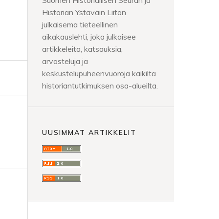
Suomen Historiallisen Seuran ja
Historian Ystäväin Liiton
julkaisema tieteellinen
aikakauslehti, joka julkaisee
artikkeleita, katsauksia,
arvosteluja ja
keskustelupuheenvuoroja kaikilta
historiantutkimuksen osa-alueilta.
UUSIMMAT ARTIKKELIT