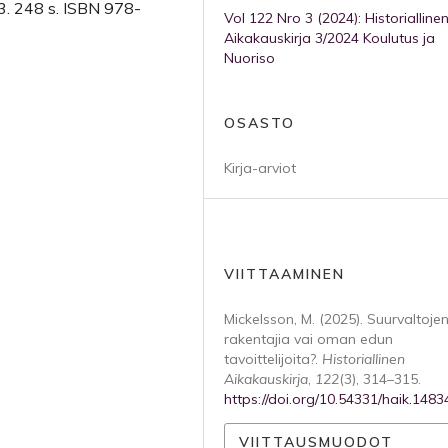
3. 248 s. ISBN 978-
Vol 122 Nro 3 (2024): Historialline
Aikakauskirja 3/2024 Koulutus ja
Nuoriso
OSASTO
Kirja-arviot
VIITTAAMINEN
Mickelsson, M. (2025). Suurvaltoje
rakentajia vai oman edun
tavoittelijoita?.
Historiallinen
Aikakauskirja
,
122
(3), 314–315.
https://doi.org/10.54331/haik.1483
VIITTAUSMUODOT