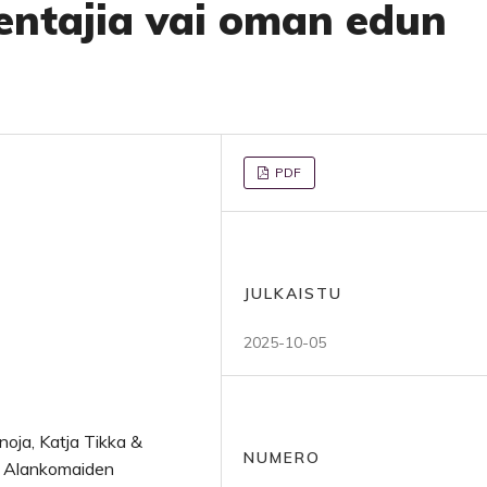
entajia vai oman edun
PDF
JULKAISTU
2025-10-05
noja, Katja Tikka &
NUMERO
ja Alankomaiden