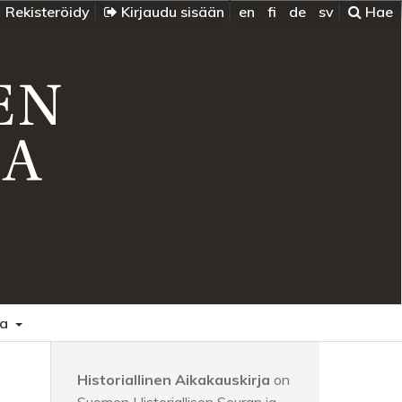
Rekisteröidy
Kirjaudu sisään
en
fi
de
sv
Hae
oa
Historiallinen Aikakauskirja
on