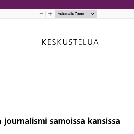
Palvelua ylläpitää
Tieteellisten seurain valtuuskun