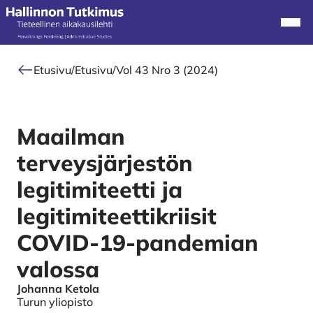
Alkuun
Navi
Etusivu
/
Etusivu
/
Vol 43 Nro 3 (2024)
Maailman
terveysjärjestön
legitimiteetti ja
legitimiteettikriisit
COVID-19-pandemian
valossa
Johanna Ketola
Authors
Turun yliopisto