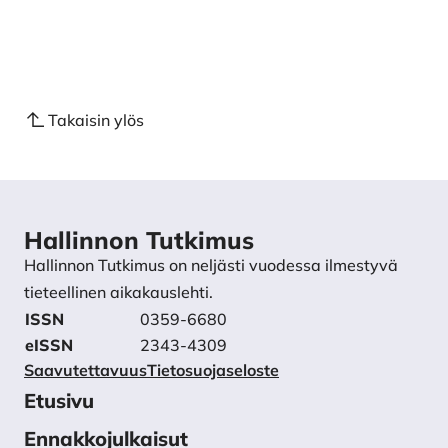
Takaisin ylös
Hallinnon Tutkimus
Hallinnon Tutkimus on neljästi vuodessa ilmestyvä
tieteellinen aikakauslehti.
ISSN
0359-6680
eISSN
2343-4309
Saavutettavuus
Tietosuojaseloste
Etusivu
Ennakkojulkaisut