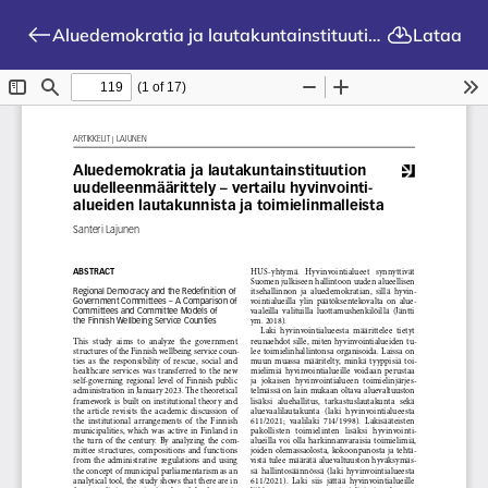
Aluedemokratia ja lautakuntainstituution uudelleenmäärittely – vertailu hyvinvointialueiden lautakunnista ja toimielinmalleista
Lataa