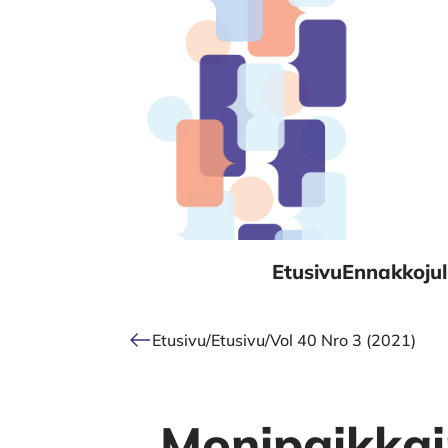
Alkuun
Etusivu
Ennakkojul
Etusivu
/
Etusivu
/
Vol 40 Nro 3 (2021)
Monipaikkai