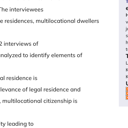
T
The interviewees
e residences, multilocational dwellers
v
j
s
h
2 interviews of
t
nalyzed to identify elements of
L
K
K
al residence is
levance of legal residence and
, multilocational citizenship is
ty leading to