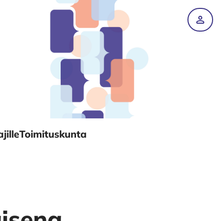
Tili
jille
Toimituskunta
isena