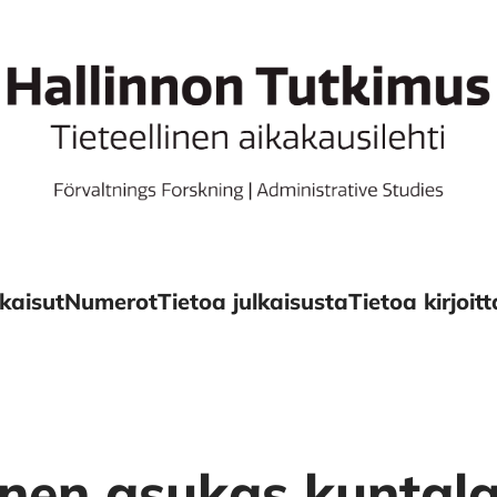
kaisut
Numerot
Tietoa julkaisusta
Tietoa kirjoitta
nen asukas kuntala