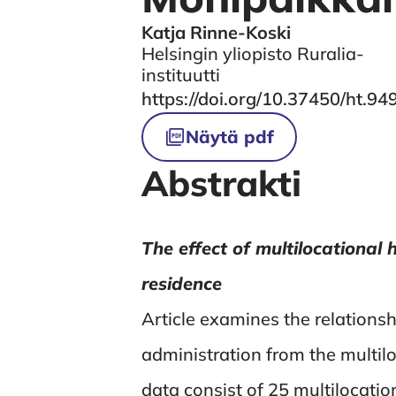
Katja Rinne-Koski
Authors
Helsingin yliopisto Ruralia-
instituutti
DOI
https://doi.org/10.37450/ht.94
Tiedostot
Näytä pdf
Abstrakti
The effect of multilocational 
residence
Article examines the relations
administration from the multilo
data consist of 25 multilocatio