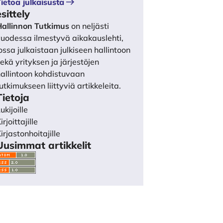
ietoa julkaisusta
esittely
Hallinnon Tutkimus
on neljästi
uodessa ilmestyvä aikakauslehti,
ossa julkaistaan julkiseen hallintoon
ekä yrityksen ja järjestöjen
allintoon kohdistuvaan
utkimukseen liittyviä artikkeleita.
Tietoja
ukijoille
irjoittajille
irjastonhoitajille
Uusimmat artikkelit