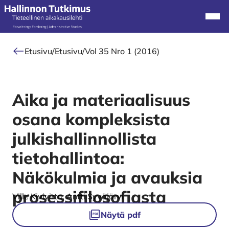
Alkuun
Navi
Etusivu
/
Etusivu
/
Vol 35 Nro 1 (2016)
Aika ja materiaalisuus
osana kompleksista
julkishallinnollista
tietohallintoa:
Näkökulmia ja avauksia
prosessifilosofiasta
Authors
Ville Kivivirta, Antti Syväjärvi
Tiedostot
Näytä pdf