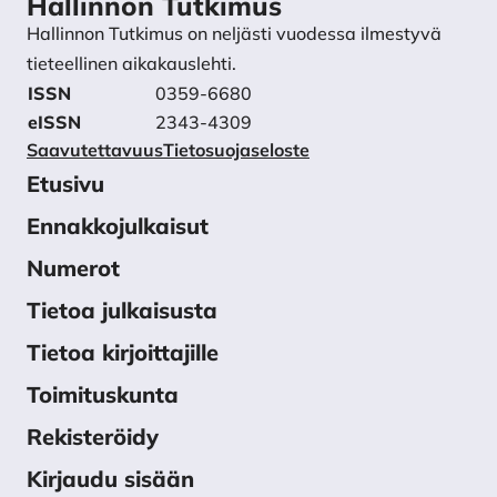
Hallinnon Tutkimus
Hallinnon Tutkimus on neljästi vuodessa ilmestyvä
tieteellinen aikakauslehti.
ISSN
0359-6680
eISSN
2343-4309
Saavutettavuus
Tietosuojaseloste
Etusivu
Ennakkojulkaisut
Numerot
Tietoa julkaisusta
Tietoa kirjoittajille
Toimituskunta
Rekisteröidy
Kirjaudu sisään