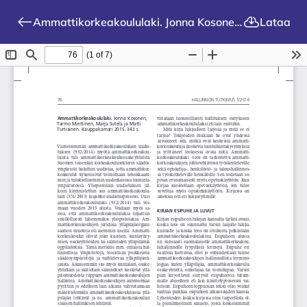
Ammattikorkeakoululaki. Jonna Kosonen, Tarmo Miettinen, Marja Sutela ja Matti Turtiainen. Kauppakamari 2015. 343 s.
Lataa