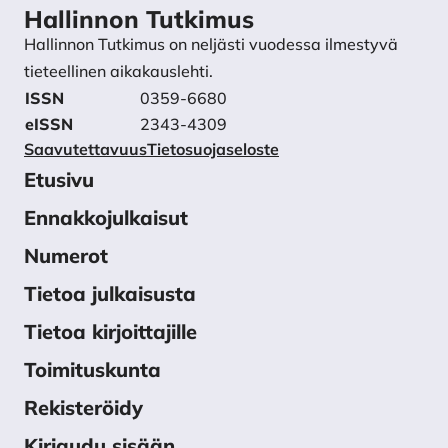
Hallinnon Tutkimus
Hallinnon Tutkimus on neljästi vuodessa ilmestyvä
tieteellinen aikakauslehti.
ISSN
0359-6680
eISSN
2343-4309
Saavutettavuus
Tietosuojaseloste
Etusivu
Ennakkojulkaisut
Numerot
Tietoa julkaisusta
Tietoa kirjoittajille
Toimituskunta
Rekisteröidy
Kirjaudu sisään