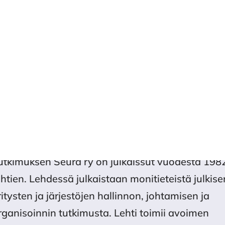
kaisut
Numerot
Tietoa julkaisusta
Tietoa kirjoitta
ALLINNON TUTKIMUS
allinnon Tutkimus on neljästi vuodessa ilmestyv
ieteellinen aikakauslehti, jota Hallinnon
utkimuksen Seura ry on julkaissut vuodesta 198
ähtien. Lehdessä julkaistaan monitieteistä julkise
ritysten ja järjestöjen hallinnon, johtamisen ja
rganisoinnin tutkimusta. Lehti toimii avoimen
ulkaisemisen periaatteella ilman karenssiaikaa.