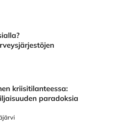
ialla?
erveysjärjestöjen
n kriisitilanteessa:
hiljaisuuden paradoksia
järvi
llistumisen muotona: