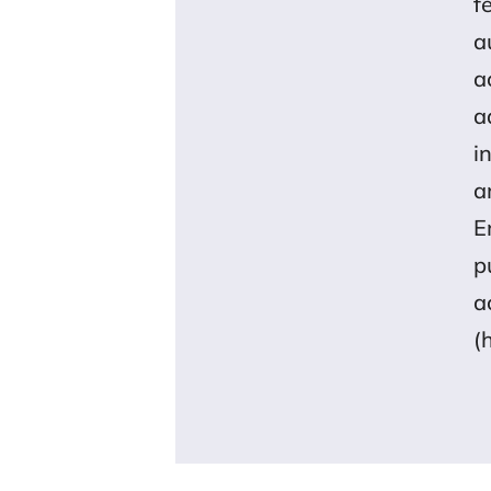
a
a
a
i
a
E
p
a
(