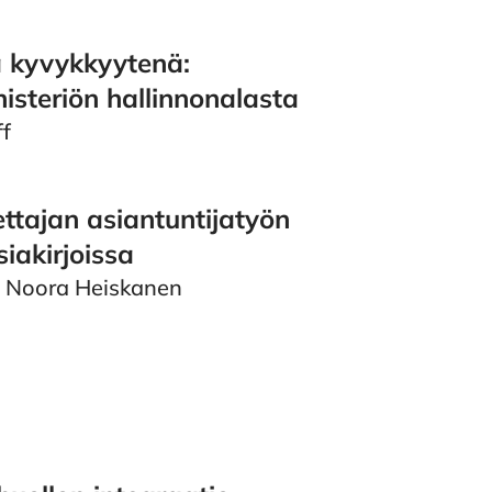
a kyvykkyytenä:
isteriön hallinnonalasta
ff
ettajan asiantuntijatyön
iakirjoissa
, Noora Heiskanen
huollon integraatio