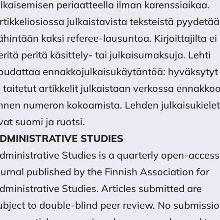
rtikkeliosiossa julkaistavista teksteistä pyydetä
ähintään kaksi referee-lausuntoa. Kirjoittajilta ei
eritä peritä käsittely- tai julkaisumaksuja. Lehti
oudattaa ennakkojulkaisukäytäntöä: hyväksytyt
a taitetut artikkelit julkaistaan verkossa ennakko
nnen numeron kokoamista. Lehden julkaisukielet
vat suomi ja ruotsi.
DMINISTRATIVE STUDIES
dministrative Studies is a quarterly open-access
ournal published by the Finnish Association for
dministrative Studies. Articles submitted are
ubject to double-blind peer review. No submissi
ees or article processing charges are charged to