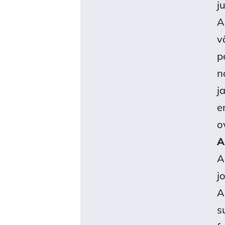
A
v
p
n
j
e
o
A
A
j
A
s
f